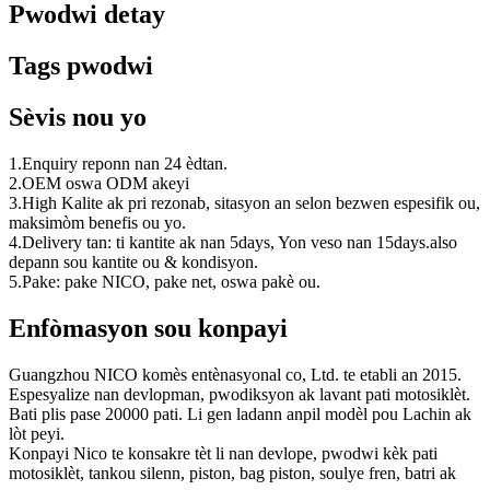
Pwodwi detay
Tags pwodwi
Sèvis nou yo
1.Enquiry reponn nan 24 èdtan.
2.OEM oswa ODM akeyi
3.High Kalite ak pri rezonab, sitasyon an selon bezwen espesifik ou,
maksimòm benefis ou yo.
4.Delivery tan: ti kantite ak nan 5days, Yon veso nan 15days.also
depann sou kantite ou & kondisyon.
5.Pake: pake NICO, pake net, oswa pakè ou.
Enfòmasyon sou konpayi
Guangzhou NICO komès entènasyonal co, Ltd. te etabli an 2015.
Espesyalize nan devlopman, pwodiksyon ak lavant pati motosiklèt.
Bati plis pase 20000 pati. Li gen ladann anpil modèl pou Lachin ak
lòt peyi.
Konpayi Nico te konsakre tèt li nan devlope, pwodwi kèk pati
motosiklèt, tankou silenn, piston, bag piston, soulye fren, batri ak