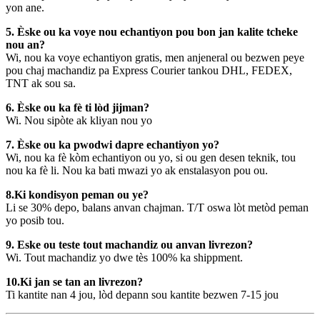
yon ane.
5. Èske ou ka voye nou echantiyon pou bon jan kalite tcheke
nou an?
Wi, nou ka voye echantiyon gratis, men anjeneral ou bezwen peye
pou chaj machandiz pa Express Courier tankou DHL, FEDEX,
TNT ak sou sa.
6. Èske ou ka fè ti lòd jijman?
Wi. Nou sipòte ak kliyan nou yo
7. Èske ou ka pwodwi dapre echantiyon yo?
Wi, nou ka fè kòm echantiyon ou yo, si ou gen desen teknik, tou
nou ka fè li. Nou ka bati mwazi yo ak enstalasyon pou ou.
8.Ki kondisyon peman ou ye?
Li se 30% depo, balans anvan chajman. T/T oswa lòt metòd peman
yo posib tou.
9. Eske ou teste tout machandiz ou anvan livrezon?
Wi. Tout machandiz yo dwe tès 100% ka shippment.
10.Ki jan se tan an livrezon?
Ti kantite nan 4 jou, lòd depann sou kantite bezwen 7-15 jou