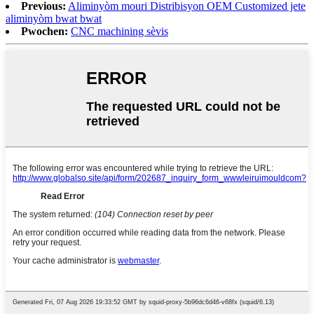
Previous:
Aliminyòm mouri Distribisyon OEM Customized jete
aliminyòm bwat bwat
Pwochen:
CNC machining sèvis