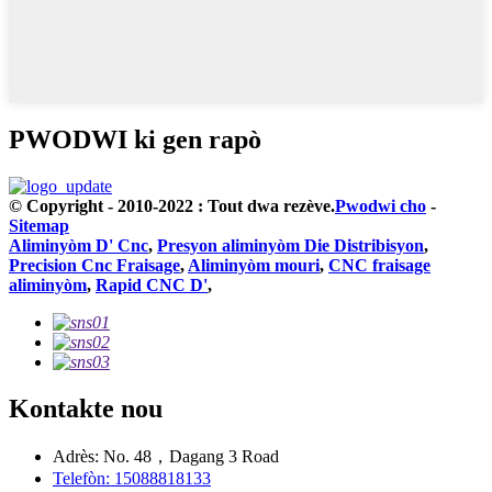
PWODWI ki gen rapò
© Copyright - 2010-2022 : Tout dwa rezève.
Pwodwi cho
-
Sitemap
Aliminyòm D' Cnc
,
Presyon aliminyòm Die Distribisyon
,
Precision Cnc Fraisage
,
Aliminyòm mouri
,
CNC fraisage
aliminyòm
,
Rapid CNC D'
,
Kontakte nou
Adrès: No. 48，Dagang 3 Road
Telefòn: 15088818133