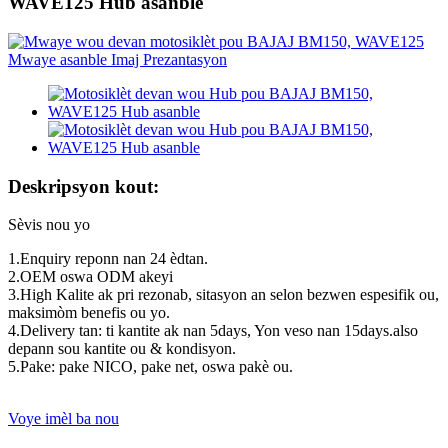
WAVE125 Hub asanble
Deskripsyon kout:
Sèvis nou yo
1.Enquiry reponn nan 24 èdtan.
2.OEM oswa ODM akeyi
3.High Kalite ak pri rezonab, sitasyon an selon bezwen espesifik ou,
maksimòm benefis ou yo.
4.Delivery tan: ti kantite ak nan 5days, Yon veso nan 15days.also
depann sou kantite ou & kondisyon.
5.Pake: pake NICO, pake net, oswa pakè ou.
Voye imèl ba nou