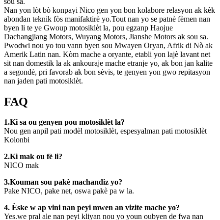
sou sa.
Nan yon lòt bò konpayi Nico gen yon bon kolabore relasyon ak kèk
abondan teknik fòs manifaktirè yo.Tout nan yo se patnè fèmen nan
byen li te ye Gwoup motosiklèt la, pou egzanp Haojue
Dachangjiang Motors, Wuyang Motors, Jianshe Motors ak sou sa.
Pwodwi nou yo tou vann byen sou Mwayen Oryan, Afrik di Nò ak
Amerik Latin nan. Kòm mache a oryante, etabli yon lajè lavant net
sit nan domestik la ak ankouraje mache etranje yo, ak bon jan kalite
a segondè, pri favorab ak bon sèvis, te genyen yon gwo repitasyon
nan jaden pati motosiklèt.
FAQ
1.Ki sa ou genyen pou motosiklèt la?
Nou gen anpil pati modèl motosiklèt, espesyalman pati motosiklèt
Kolonbi
2.Ki mak ou fè li?
NICO mak
3.Kouman sou pakè machandiz yo?
Pake NICO, pake net, oswa pakè pa w la.
4. Èske w ap vini nan peyi mwen an vizite mache yo?
Yes.we pral ale nan peyi kliyan nou yo youn oubyen de fwa nan