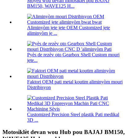
Moyeu wou devan motosiklèt pou BAJAJ
BM150, WAVE125 H...
Aliminyòm jete jete OEM Customized jete
aliminyòm je ...
Pyès de rezèv oto Gearbox Shell Custom mouri
jete...
Faktori OEM pati metal koutim aliminyòm mouri
Distribisyon
Customized Precision Steel plastik Pati medikal
3D ...
Motosiklèt devan wou Hub pou BAJAJ BM150,