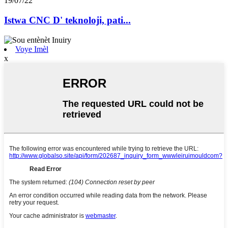
19/07/22
Istwa CNC D' teknoloji, pati...
Voye Imèl
x