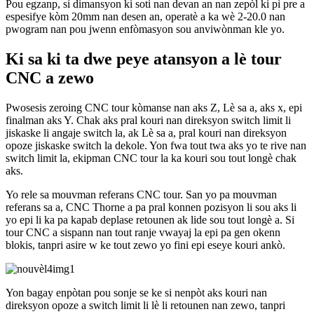
Pou egzanp, si dimansyon ki soti nan devan an nan zepòl ki pi pre a
espesifye kòm 20mm nan desen an, operatè a ka wè 2-20.0 nan
pwogram nan pou jwenn enfòmasyon sou anviwònman kle yo.
Ki sa ki ta dwe peye atansyon a lè tour
CNC a zewo
Pwosesis zeroing CNC tour kòmanse nan aks Z, Lè sa a, aks x, epi
finalman aks Y. Chak aks pral kouri nan direksyon switch limit li
jiskaske li angaje switch la, ak Lè sa a, pral kouri nan direksyon
opoze jiskaske switch la dekole. Yon fwa tout twa aks yo te rive nan
switch limit la, ekipman CNC tour la ka kouri sou tout longè chak
aks.
Yo rele sa mouvman referans CNC tour. San yo pa mouvman
referans sa a, CNC Thorne a pa pral konnen pozisyon li sou aks li
yo epi li ka pa kapab deplase retounen ak lide sou tout longè a. Si
tour CNC a sispann nan tout ranje vwayaj la epi pa gen okenn
blokis, tanpri asire w ke tout zewo yo fini epi eseye kouri ankò.
Yon bagay enpòtan pou sonje se ke si nenpòt aks kouri nan
direksyon opoze a switch limit li lè li retounen nan zewo, tanpri