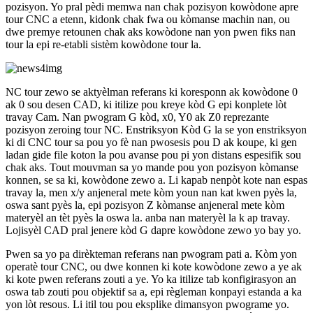
pozisyon. Yo pral pèdi memwa nan chak pozisyon kowòdone apre
tour CNC a etenn, kidonk chak fwa ou kòmanse machin nan, ou
dwe premye retounen chak aks kowòdone nan yon pwen fiks nan
tour la epi re-etabli sistèm kowòdone tour la.
NC tour zewo se aktyèlman referans ki koresponn ak kowòdone 0
ak 0 sou desen CAD, ki itilize pou kreye kòd G epi konplete lòt
travay Cam. Nan pwogram G kòd, x0, Y0 ak Z0 reprezante
pozisyon zeroing tour NC. Enstriksyon Kòd G la se yon enstriksyon
ki di CNC tour sa pou yo fè nan pwosesis pou D ak koupe, ki gen
ladan gide file koton la pou avanse pou pi yon distans espesifik sou
chak aks. Tout mouvman sa yo mande pou yon pozisyon kòmanse
konnen, se sa ki, kowòdone zewo a. Li kapab nenpòt kote nan espas
travay la, men x/y anjeneral mete kòm youn nan kat kwen pyès la,
oswa sant pyès la, epi pozisyon Z kòmanse anjeneral mete kòm
materyèl an tèt pyès la oswa la. anba nan materyèl la k ap travay.
Lojisyèl CAD pral jenere kòd G dapre kowòdone zewo yo bay yo.
Pwen sa yo pa dirèkteman referans nan pwogram pati a. Kòm yon
operatè tour CNC, ou dwe konnen ki kote kowòdone zewo a ye ak
ki kote pwen referans zouti a ye. Yo ka itilize tab konfigirasyon an
oswa tab zouti pou objektif sa a, epi règleman konpayi estanda a ka
yon lòt resous. Li itil tou pou eksplike dimansyon pwograme yo.