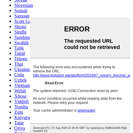
Slovenian
Somali
Samoan
Scots Gaelic
Shona
Sindhi
Sundanese
Swahili
Tajik
Tamil
Telugu
Thai
Ukrainian
Urdu
Uzbek
Vietnamese
Welsh
Xhosa
Yiddish
Yoruba
Zulu
Kinyarwanda
Tatar
Oriya