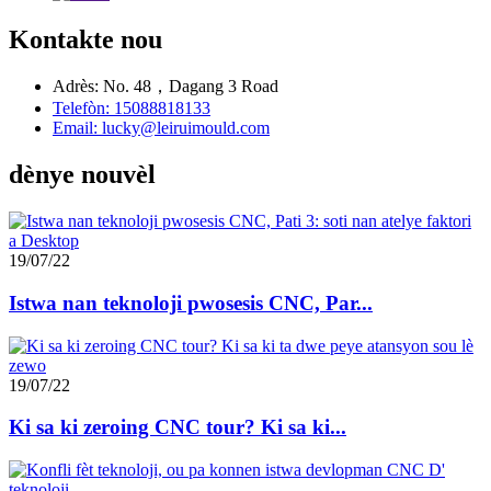
Kontakte nou
Adrès: No. 48，Dagang 3 Road
Telefòn: 15088818133
Email: lucky@leiruimould.com
dènye nouvèl
19/07/22
Istwa nan teknoloji pwosesis CNC, Par...
19/07/22
Ki sa ki zeroing CNC tour? Ki sa ki...