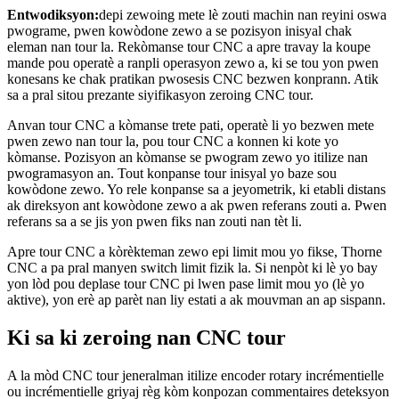
Entwodiksyon:
depi zewoing mete lè zouti machin nan reyini oswa
pwograme, pwen kowòdone zewo a se pozisyon inisyal chak
eleman nan tour la. Rekòmanse tour CNC a apre travay la koupe
mande pou operatè a ranpli operasyon zewo a, ki se tou yon pwen
konesans ke chak pratikan pwosesis CNC bezwen konprann. Atik
sa a pral sitou prezante siyifikasyon zeroing CNC tour.
Anvan tour CNC a kòmanse trete pati, operatè li yo bezwen mete
pwen zewo nan tour la, pou tour CNC a konnen ki kote yo
kòmanse. Pozisyon an kòmanse se pwogram zewo yo itilize nan
pwogramasyon an. Tout konpanse tour inisyal yo baze sou
kowòdone zewo. Yo rele konpanse sa a jeyometrik, ki etabli distans
ak direksyon ant kowòdone zewo a ak pwen referans zouti a. Pwen
referans sa a se jis yon pwen fiks nan zouti nan tèt li.
Apre tour CNC a kòrèkteman zewo epi limit mou yo fikse, Thorne
CNC a pa pral manyen switch limit fizik la. Si nenpòt ki lè yo bay
yon lòd pou deplase tour CNC pi lwen pase limit mou yo (lè yo
aktive), yon erè ap parèt nan liy estati a ak mouvman an ap sispann.
Ki sa ki zeroing nan CNC tour
A la mòd CNC tour jeneralman itilize encoder rotary incrémentielle
ou incrémentielle griyaj règ kòm konpozan commentaires deteksyon