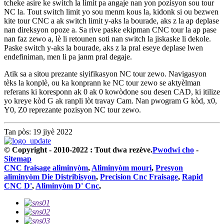
tcheke asire ke switch la limit pa angaje nan yon pozisyon sou tour
NC la. Tout switch limit yo sou menm kous la, kidonk si ou bezwen
kite tour CNC a ak switch limit y-aks la bourade, aks z la ap deplase
nan direksyon opoze a. Sa rive paske ekipman CNC tour la ap pase
nan faz zewo a, lè li retounen soti nan switch la jiskaske li dekole.
Paske switch y-aks la bourade, aks z la pral eseye deplase lwen
endefiniman, men li pa janm pral degaje.
Atik sa a sitou prezante siyifikasyon NC tour zewo. Navigasyon
tèks la konplè, ou ka konprann ke NC tour zewo se aktyèlman
referans ki koresponn ak 0 ak 0 kowòdone sou desen CAD, ki itilize
yo kreye kòd G ak ranpli lòt travay Cam. Nan pwogram G kòd, x0,
Y0, Z0 reprezante pozisyon NC tour zewo.
Tan pòs: 19 jiyè 2022
© Copyright - 2010-2022 : Tout dwa rezève.
Pwodwi cho
-
Sitemap
CNC fraisage aliminyòm
,
Aliminyòm mouri
,
Presyon
aliminyòm Die Distribisyon
,
Precision Cnc Fraisage
,
Rapid
CNC D'
,
Aliminyòm D' Cnc
,